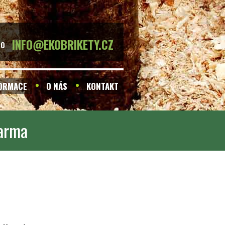
INFO@EKOBRIKETY.CZ
BO
FORMACE
O NÁS
KONTAKT
darma