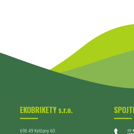
EKOBRIKETY s.r.o.
SPOJT
696 49 Kelčany 60
OD 8