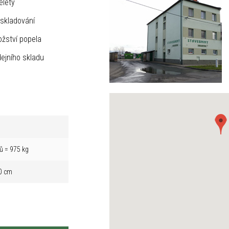
elety
skladování
žství popela
ejního skladu
ů = 975 kg
0 cm