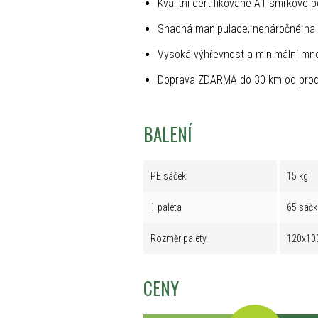
Kvalitní certifikované A1 smrkové p
Snadná manipulace, nenáročné na 
Vysoká výhřevnost a minimální mno
Doprava ZDARMA do 30 km od prod
BALENÍ
PE sáček
15 kg
1 paleta
65 sáčk
Rozměr palety
120x10
CENY