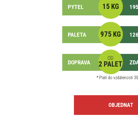
15 KG
PYTEL
195
975 KG
PALETA
126
OD
DOPRAVA
ZD
2 PALET
*
Platí do vzdálenosti 30
OBJEDNAT