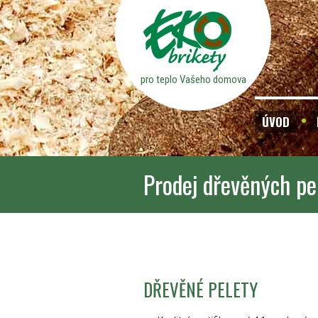
pro teplo Vašeho domova
ÚVOD
Prodej dřevěných pe
DŘEVĚNÉ PELETY