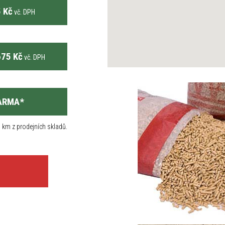
 Kč
vč. DPH
75 Kč
vč. DPH
ARMA
*
 km z prodejních skladů.