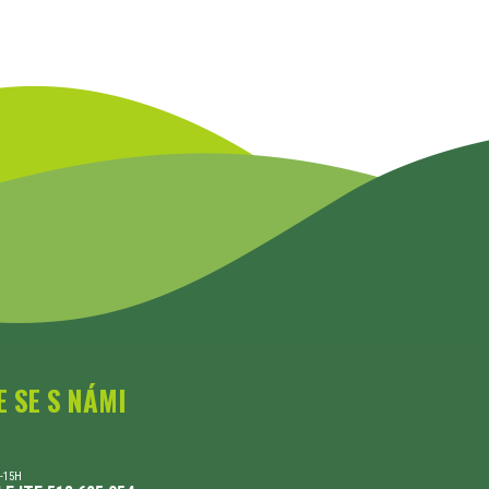
E SE S NÁMI
-15H