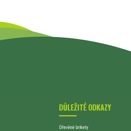
DŮLEŽITÉ ODKAZY
Dřevěné brikety