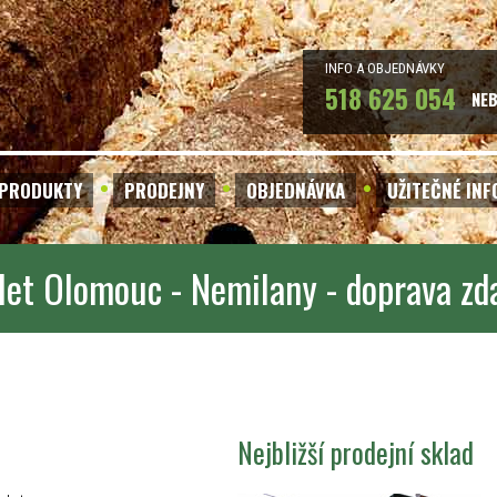
INFO A OBJEDNÁVKY
518 625 054
NE
PRODUKTY
PRODEJNY
OBJEDNÁVKA
UŽITEČNÉ IN
let Olomouc - Nemilany - doprava z
Nejbližší prodejní sklad