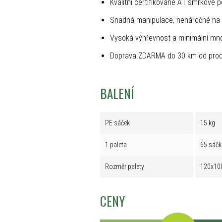
Kvalitní certifikované A1 smrkové p
Snadná manipulace, nenáročné na 
Vysoká výhřevnost a minimální mno
Doprava ZDARMA do 30 km od prod
BALENÍ
PE sáček
15 kg
1 paleta
65 sáčk
Rozměr palety
120x10
CENY