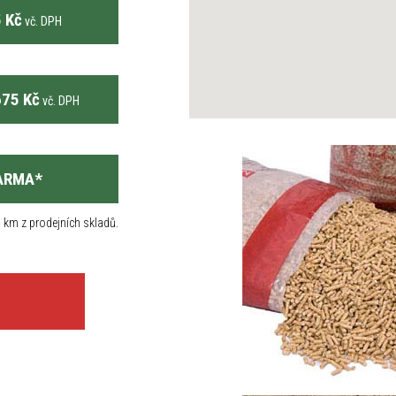
 Kč
vč. DPH
75 Kč
vč. DPH
ARMA
*
 km z prodejních skladů.