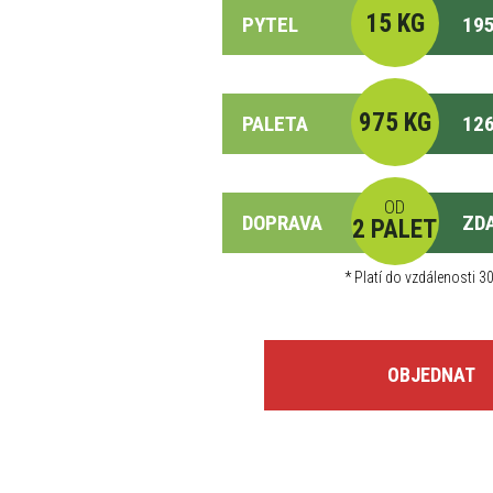
15 KG
PYTEL
195
975 KG
PALETA
126
OD
DOPRAVA
ZD
2 PALET
*
Platí do vzdálenosti 30
OBJEDNAT