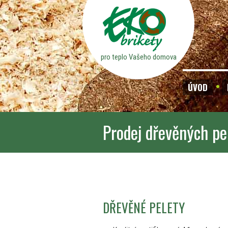
pro teplo Vašeho domova
ÚVOD
Prodej dřevěných pe
DŘEVĚNÉ PELETY