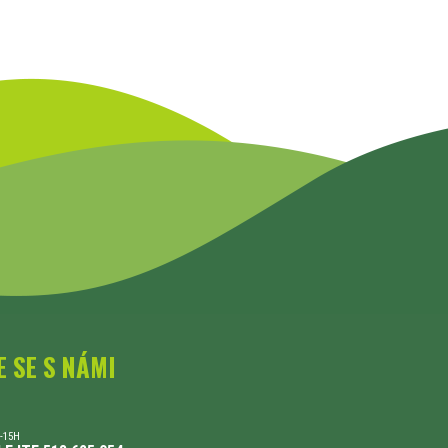
E SE S NÁMI
-15H