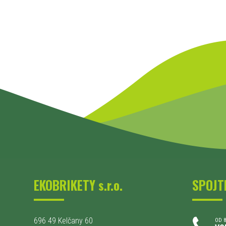
EKOBRIKETY s.r.o.
SPOJT
696 49 Kelčany 60
OD 8