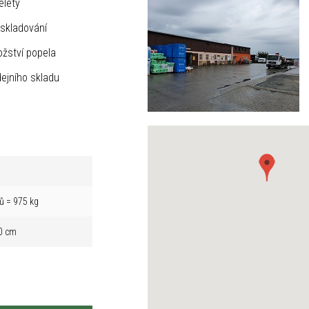
elety
skladování
žství popela
ejního skladu
ů = 975 kg
0 cm