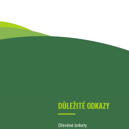
DŮLEŽITÉ ODKAZY
Dřevěné brikety