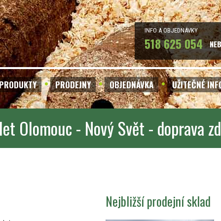
INFO A OBJEDNÁVKY
518 625 054
NE
PRODUKTY
PRODEJNY
OBJEDNÁVKA
UŽITEČNÉ IN
let Olomouc - Nový Svět - doprava z
Nejbližší prodejní sklad