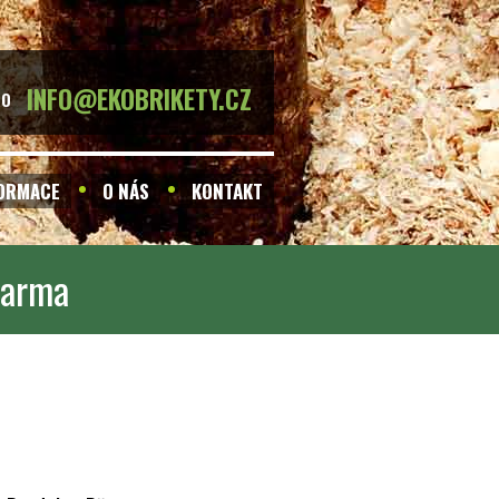
INFO@EKOBRIKETY.CZ
BO
FORMACE
O NÁS
KONTAKT
darma