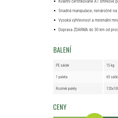
Kvalitní certifikované A1 smrkové p
Snadná manipulace, nenáročné na 
Vysoká výhřevnost a minimální mno
Doprava ZDARMA do 30 km od prod
BALENÍ
PE sáček
15 kg
1 paleta
65 sáčk
Rozměr palety
120x10
CENY