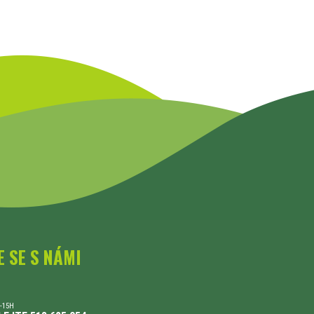
E SE S NÁMI
-15H