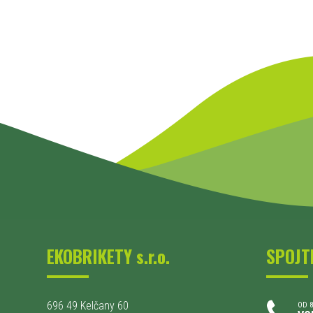
EKOBRIKETY s.r.o.
SPOJT
696 49 Kelčany 60
OD 8