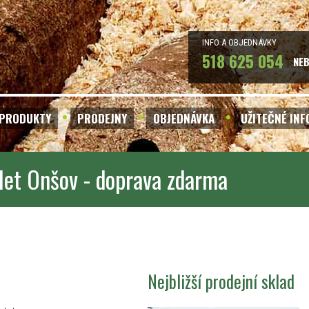
INFO A OBJEDNÁVKY
518 625 054
NE
PRODUKTY
PRODEJNY
OBJEDNÁVKA
UŽITEČNÉ IN
let Onšov - doprava zdarma
Nejbližší prodejní sklad