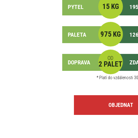
15 KG
PYTEL
195
975 KG
PALETA
126
OD
DOPRAVA
ZD
2 PALET
*
Platí do vzdálenosti 30
OBJEDNAT