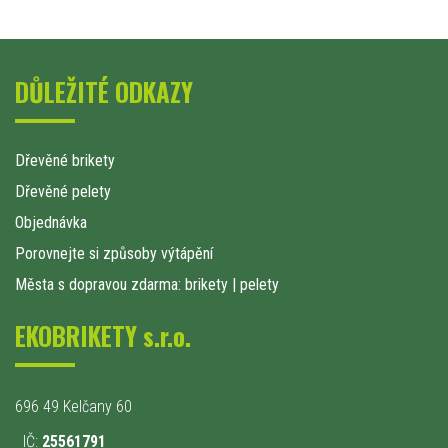
DŮLEŽITÉ ODKAZY
Dřevěné brikety
Dřevěné pelety
Objednávka
Porovnejte si způsoby výtápění
Města s dopravou zdarma: brikety
|
pelety
EKOBRIKETY s.r.o.
696 49 Kelčany 60
IČ:
25561791