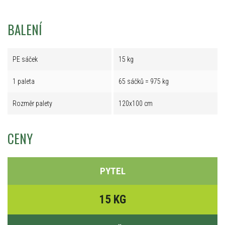
BALENÍ
PE sáček
15 kg
1 paleta
65 sáčků = 975 kg
Rozměr palety
120x100 cm
CENY
PYTEL
15 KG