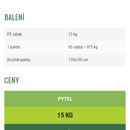
BALENÍ
PE sáček
15 kg
1 paleta
65 sáčků = 975 kg
Rozměr palety
120x100 cm
CENY
PYTEL
15 KG