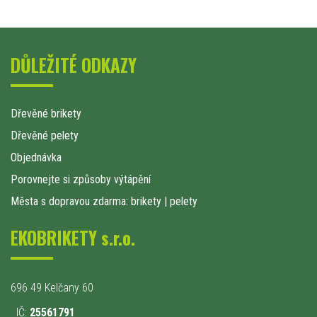
DŮLEŽITÉ ODKAZY
Dřevěné brikety
Dřevěné pelety
Objednávka
Porovnejte si způsoby výtápění
Města s dopravou zdarma: brikety
|
pelety
EKOBRIKETY s.r.o.
696 49 Kelčany 60
IČ:
25561791