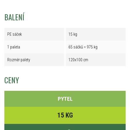
BALENÍ
PE sáček
15 kg
1 paleta
65 sáčků = 975 kg
Rozměr palety
120x100 cm
CENY
PYTEL
15 KG