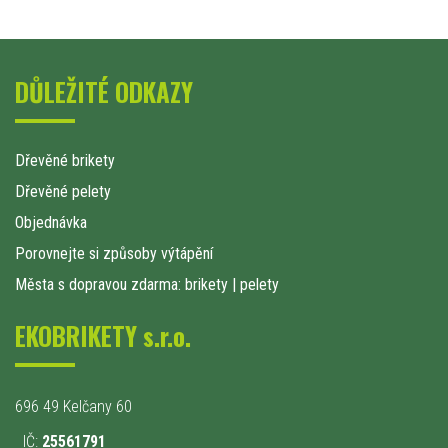
DŮLEŽITÉ ODKAZY
Dřevěné brikety
Dřevěné pelety
Objednávka
Porovnejte si způsoby výtápění
Města s dopravou zdarma: brikety
|
pelety
EKOBRIKETY s.r.o.
696 49 Kelčany 60
IČ:
25561791