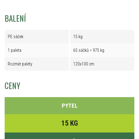
BALENÍ
PE sáček
15 kg
1 paleta
65 sáčků = 975 kg
Rozměr palety
120x100 cm
CENY
PYTEL
15 KG