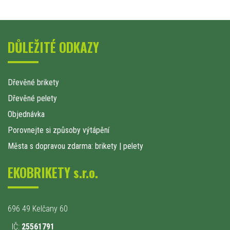
DŮLEŽITÉ ODKAZY
Dřevěné brikety
Dřevěné pelety
Objednávka
Porovnejte si způsoby výtápění
Města s dopravou zdarma: brikety
|
pelety
EKOBRIKETY s.r.o.
696 49 Kelčany 60
IČ:
25561791