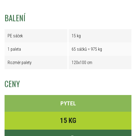
BALENÍ
PE sáček
15 kg
1 paleta
65 sáčků = 975 kg
Rozměr palety
120x100 cm
CENY
PYTEL
15 KG