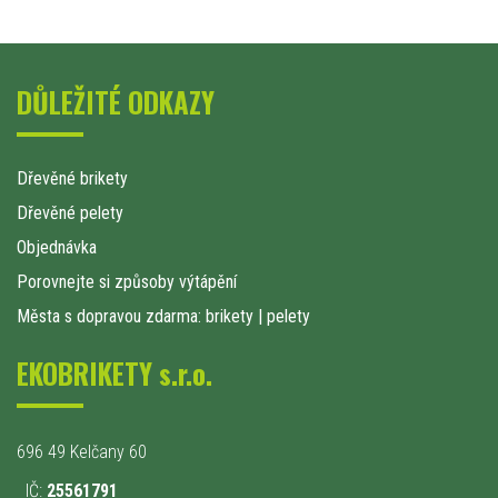
DŮLEŽITÉ ODKAZY
Dřevěné brikety
Dřevěné pelety
Objednávka
Porovnejte si způsoby výtápění
Města s dopravou zdarma: brikety
|
pelety
EKOBRIKETY s.r.o.
696 49 Kelčany 60
IČ:
25561791