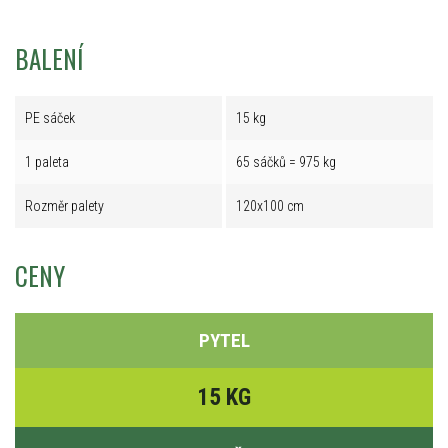
BALENÍ
PE sáček
15 kg
1 paleta
65 sáčků = 975 kg
Rozměr palety
120x100 cm
CENY
PYTEL
15 KG