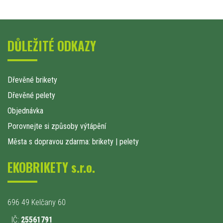
DŮLEŽITÉ ODKAZY
Dřevěné brikety
Dřevěné pelety
Objednávka
Porovnejte si způsoby výtápění
Města s dopravou zdarma: brikety
|
pelety
EKOBRIKETY s.r.o.
696 49 Kelčany 60
IČ:
25561791