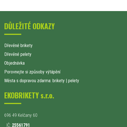
DŮLEŽITÉ ODKAZY
Dřevěné brikety
Dřevěné pelety
Objednávka
Porovnejte si způsoby výtápění
Města s dopravou zdarma: brikety
|
pelety
EKOBRIKETY s.r.o.
696 49 Kelčany 60
IČ:
25561791