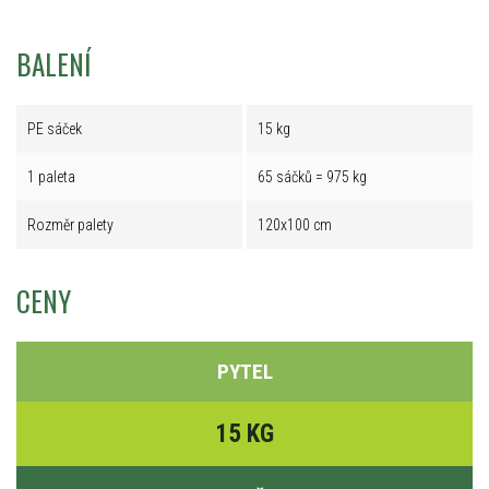
BALENÍ
PE sáček
15 kg
1 paleta
65 sáčků = 975 kg
Rozměr palety
120x100 cm
CENY
PYTEL
15 KG