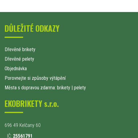
DŮLEŽITÉ ODKAZY
Dřevěné brikety
Dřevěné pelety
Objednávka
Porovnejte si způsoby výtápění
Města s dopravou zdarma: brikety
|
pelety
EKOBRIKETY s.r.o.
696 49 Kelčany 60
IČ:
25561791