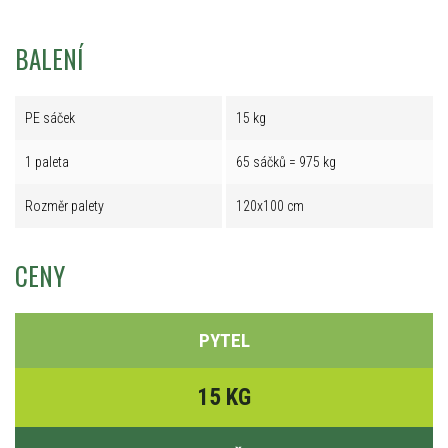
BALENÍ
PE sáček
15 kg
1 paleta
65 sáčků = 975 kg
Rozměr palety
120x100 cm
CENY
PYTEL
15 KG