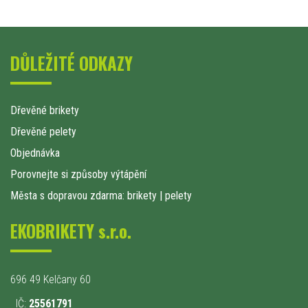
DŮLEŽITÉ ODKAZY
Dřevěné brikety
Dřevěné pelety
Objednávka
Porovnejte si způsoby výtápění
Města s dopravou zdarma: brikety
|
pelety
EKOBRIKETY s.r.o.
696 49 Kelčany 60
IČ:
25561791