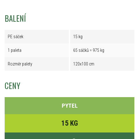
BALENÍ
PE sáček
15 kg
1 paleta
65 sáčků = 975 kg
Rozměr palety
120x100 cm
CENY
PYTEL
15 KG