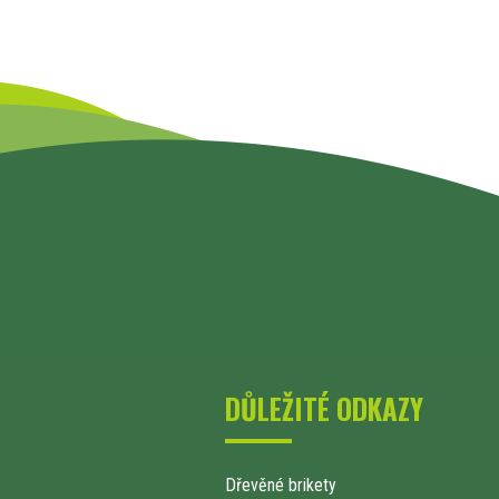
DŮLEŽITÉ ODKAZY
Dřevěné brikety