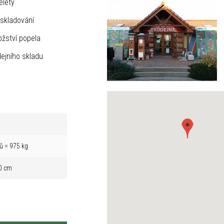
elety
skladování
žství popela
ejního skladu
ů = 975 kg
0 cm