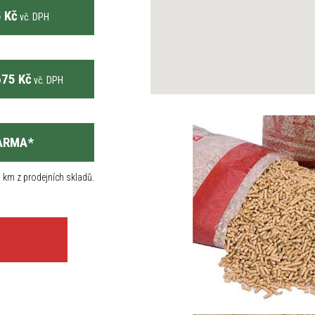
 Kč
vč. DPH
75 Kč
vč. DPH
ARMA
*
 km z prodejních skladů.