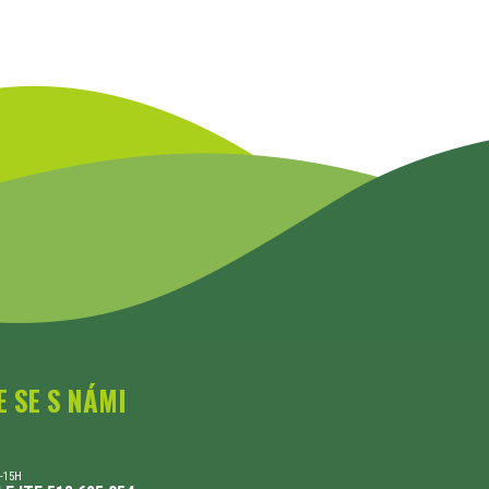
E SE S NÁMI
-15H