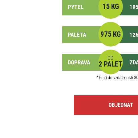
15 KG
PYTEL
195
975 KG
PALETA
126
OD
DOPRAVA
ZD
2 PALET
*
Platí do vzdálenosti 30
OBJEDNAT