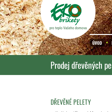
pro teplo Vašeho domova
ÚVOD
Prodej dřevěných pe
DŘEVĚNÉ PELETY