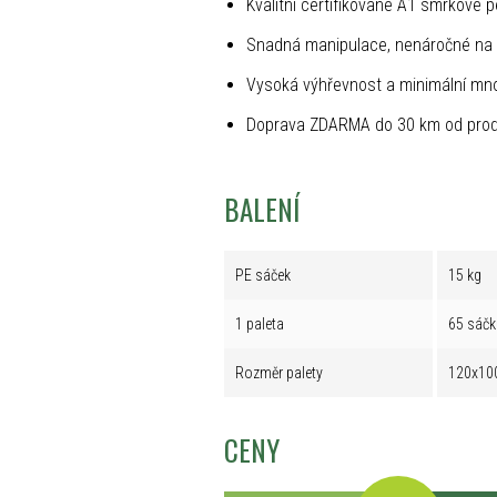
Kvalitní certifikované A1 smrkové p
Snadná manipulace, nenáročné na 
Vysoká výhřevnost a minimální mno
Doprava ZDARMA do 30 km od prod
BALENÍ
PE sáček
15 kg
1 paleta
65 sáčk
Rozměr palety
120x10
CENY