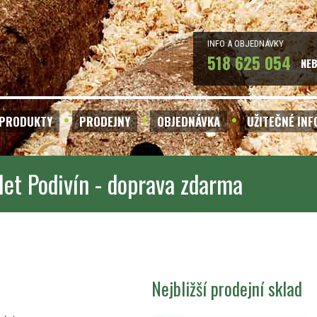
INFO A OBJEDNÁVKY
518 625 054
NE
PRODUKTY
PRODEJNY
OBJEDNÁVKA
UŽITEČNÉ IN
let Podivín - doprava zdarma
Nejbližší prodejní sklad