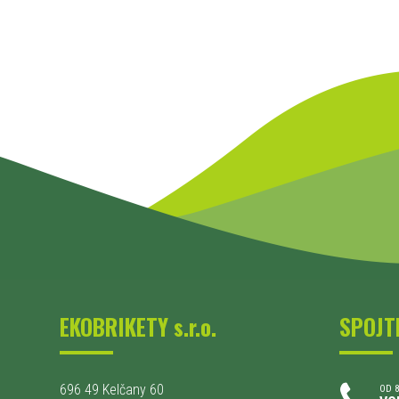
EKOBRIKETY s.r.o.
SPOJT
696 49 Kelčany 60
OD 8