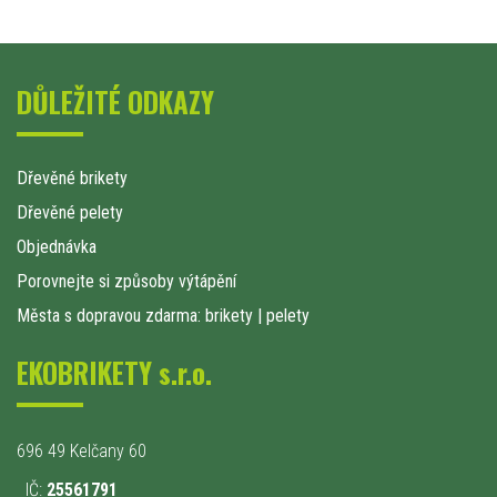
DŮLEŽITÉ ODKAZY
Dřevěné brikety
Dřevěné pelety
Objednávka
Porovnejte si způsoby výtápění
Města s dopravou zdarma: brikety
|
pelety
EKOBRIKETY s.r.o.
696 49 Kelčany 60
IČ:
25561791