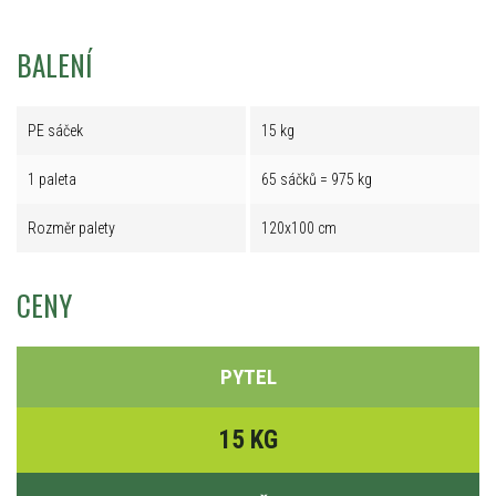
BALENÍ
PE sáček
15 kg
1 paleta
65 sáčků = 975 kg
Rozměr palety
120x100 cm
CENY
PYTEL
15 KG