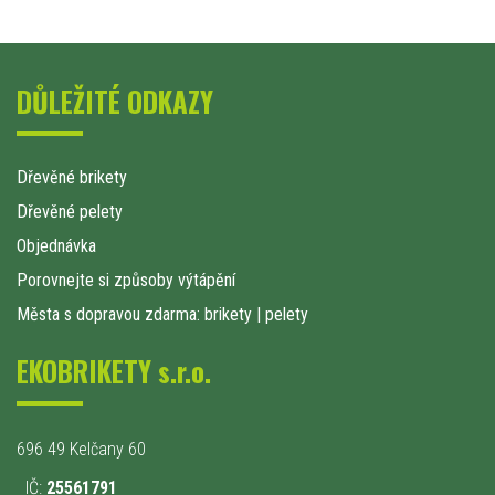
DŮLEŽITÉ ODKAZY
Dřevěné brikety
Dřevěné pelety
Objednávka
Porovnejte si způsoby výtápění
Města s dopravou zdarma: brikety
|
pelety
EKOBRIKETY s.r.o.
696 49 Kelčany 60
IČ:
25561791