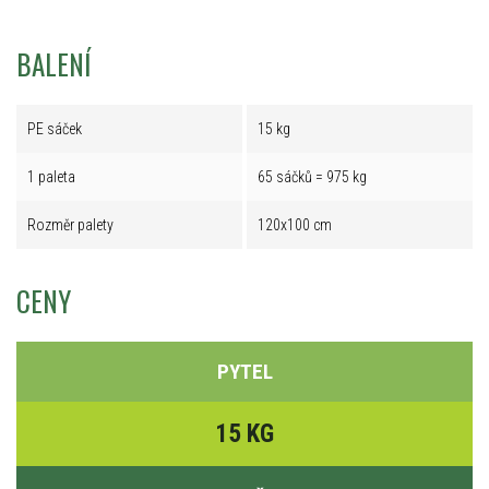
BALENÍ
PE sáček
15 kg
1 paleta
65 sáčků = 975 kg
Rozměr palety
120x100 cm
CENY
PYTEL
15 KG