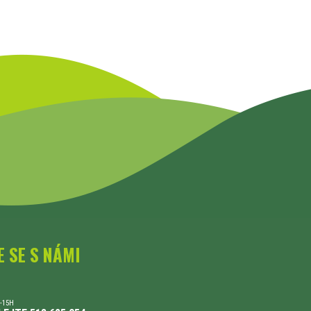
E SE S NÁMI
-15H