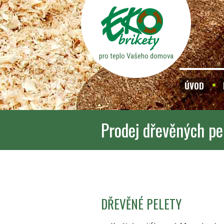
pro teplo Vašeho domova
ÚVOD
Prodej dřevěných pe
DŘEVĚNÉ PELETY