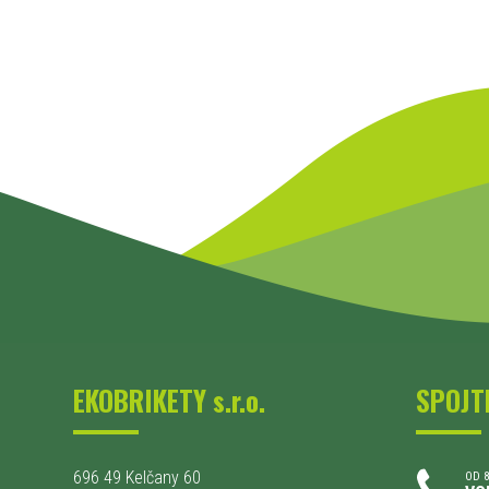
EKOBRIKETY s.r.o.
SPOJT
696 49 Kelčany 60
OD 8