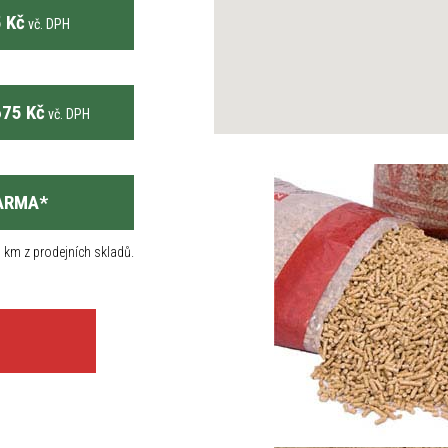
 Kč
vč. DPH
75 Kč
vč. DPH
ARMA
*
 km z prodejních skladů.