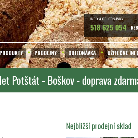
INFO A OBJEDNÁVKY
518 625 054
NE
PRODUKTY
PRODEJNY
OBJEDNÁVKA
UŽITEČNÉ IN
let Potštát - Boškov - doprava zdarm
Nejbližší prodejní sklad