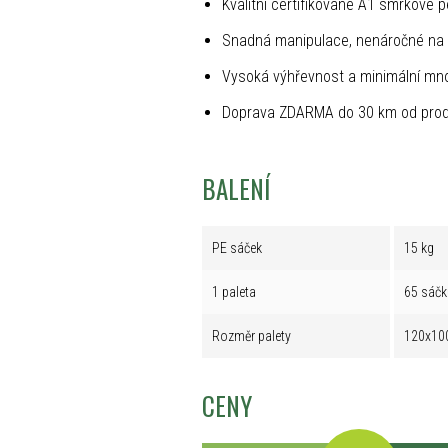
Kvalitní certifikované A1 smrkové p
Snadná manipulace, nenáročné na 
Vysoká výhřevnost a minimální mno
Doprava ZDARMA do 30 km od prod
BALENÍ
PE sáček
15 kg
1 paleta
65 sáčk
Rozměr palety
120x10
CENY