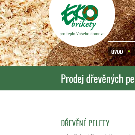
pro teplo Vašeho domova
ÚVOD
Prodej dřevěných pe
DŘEVĚNÉ PELETY