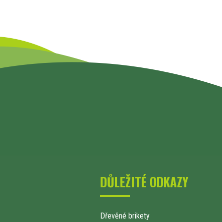
DŮLEŽITÉ ODKAZY
Dřevěné brikety