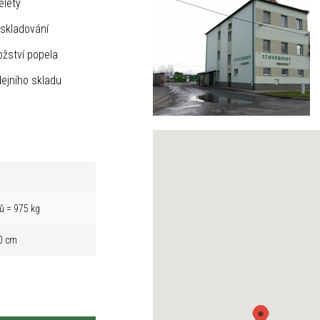
elety
skladování
žství popela
ejního skladu
ů = 975 kg
0 cm