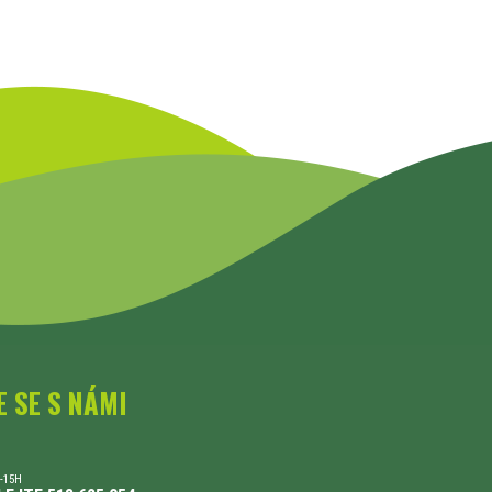
E SE S NÁMI
-15H