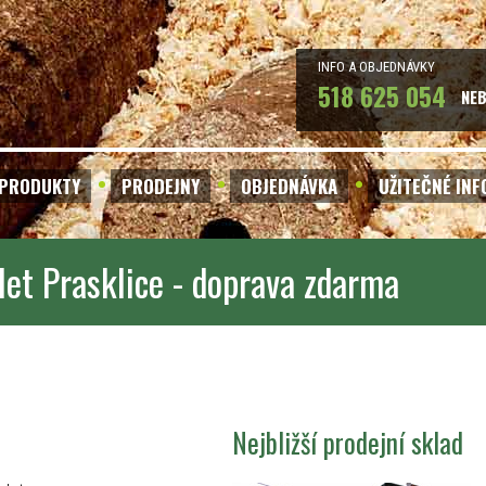
INFO A OBJEDNÁVKY
518 625 054
NE
PRODUKTY
PRODEJNY
OBJEDNÁVKA
UŽITEČNÉ IN
let Prasklice - doprava zdarma
Nejbližší prodejní sklad