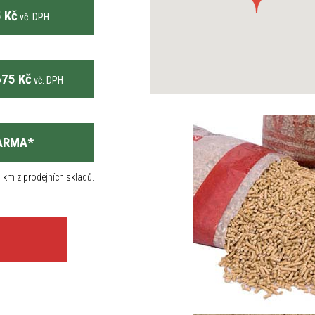
 Kč
vč. DPH
75 Kč
vč. DPH
ARMA
*
 km z prodejních skladů.