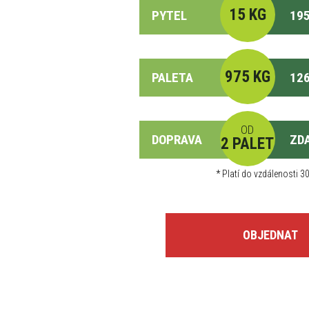
15 KG
PYTEL
195
975 KG
PALETA
126
OD
DOPRAVA
ZD
2 PALET
*
Platí do vzdálenosti 30
OBJEDNAT