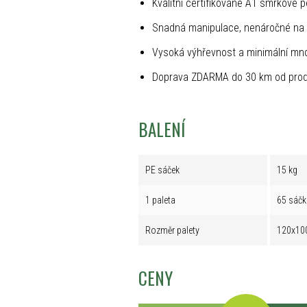
Kvalitní certifikované A1 smrkové p
Snadná manipulace, nenáročné na 
Vysoká výhřevnost a minimální mno
Doprava ZDARMA do 30 km od prod
BALENÍ
PE sáček
15 kg
1 paleta
65 sáčk
Rozměr palety
120x10
CENY