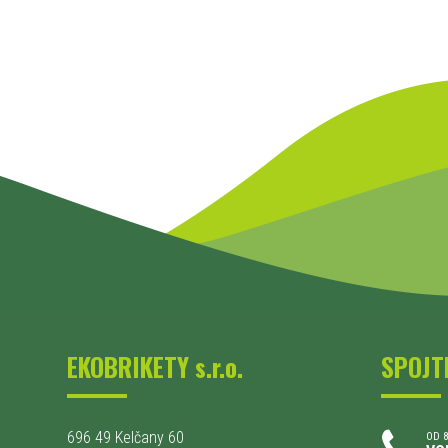
EKOBRIKETY s.r.o.
SPOJT
696 49 Kelčany 60
OD 8