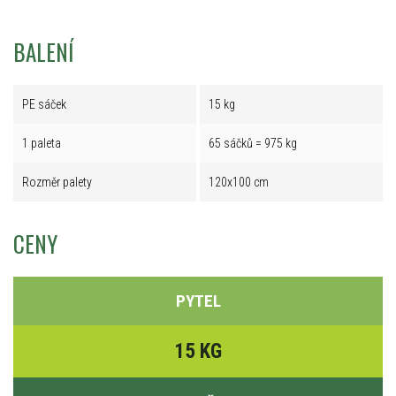
BALENÍ
PE sáček
15 kg
1 paleta
65 sáčků = 975 kg
Rozměr palety
120x100 cm
CENY
PYTEL
15 KG