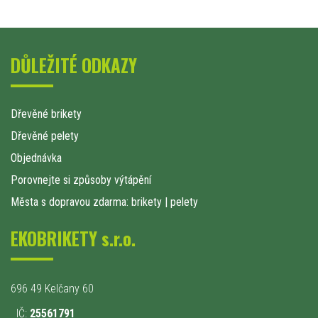
DŮLEŽITÉ ODKAZY
Dřevěné brikety
Dřevěné pelety
Objednávka
Porovnejte si způsoby výtápění
Města s dopravou zdarma: brikety
|
pelety
EKOBRIKETY s.r.o.
696 49 Kelčany 60
IČ:
25561791