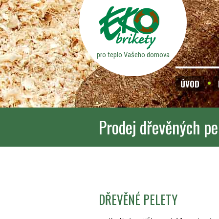
pro teplo Vašeho domova
ÚVOD
Prodej dřevěných pe
DŘEVĚNÉ PELETY