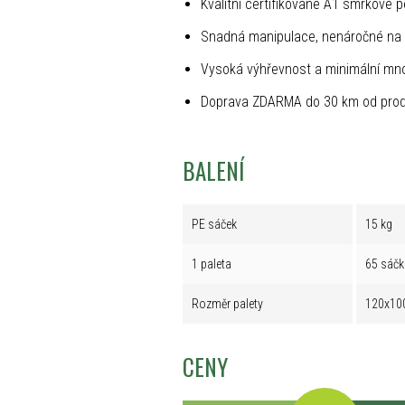
Kvalitní certifikované A1 smrkové p
Snadná manipulace, nenáročné na 
Vysoká výhřevnost a minimální mno
Doprava ZDARMA do 30 km od prod
BALENÍ
PE sáček
15 kg
1 paleta
65 sáčk
Rozměr palety
120x10
CENY