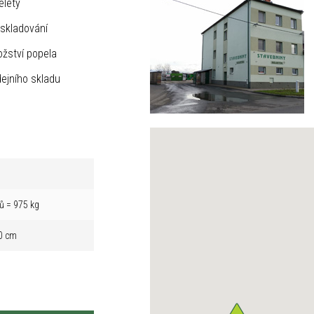
elety
skladování
žství popela
ejního skladu
ů = 975 kg
0 cm