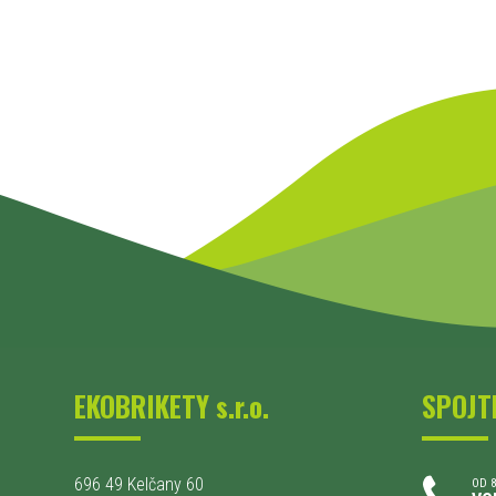
EKOBRIKETY s.r.o.
SPOJT
696 49 Kelčany 60
OD 8