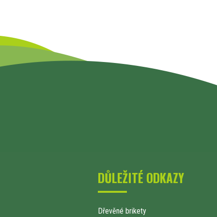
DŮLEŽITÉ ODKAZY
Dřevěné brikety