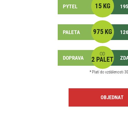
15 KG
PYTEL
195
975 KG
PALETA
126
OD
DOPRAVA
ZD
2 PALET
*
Platí do vzdálenosti 30
OBJEDNAT