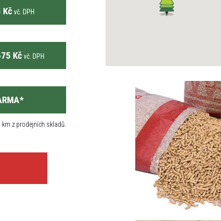
 Kč
vč. DPH
75 Kč
vč. DPH
ARMA
*
 km z prodejních skladů.