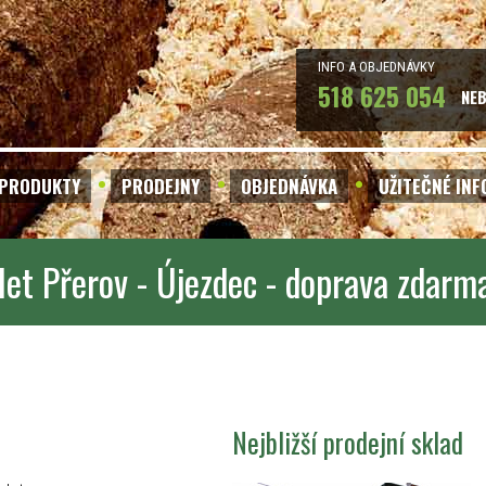
INFO A OBJEDNÁVKY
518 625 054
NE
PRODUKTY
PRODEJNY
OBJEDNÁVKA
UŽITEČNÉ IN
let Přerov - Újezdec - doprava zdarm
Nejbližší prodejní sklad