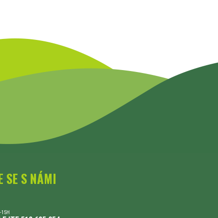
E SE S NÁMI
-15H