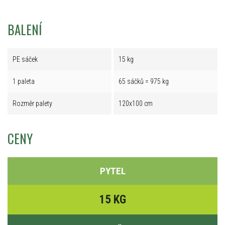
BALENÍ
PE sáček
15 kg
1 paleta
65 sáčků = 975 kg
Rozměr palety
120x100 cm
CENY
PYTEL
15 KG