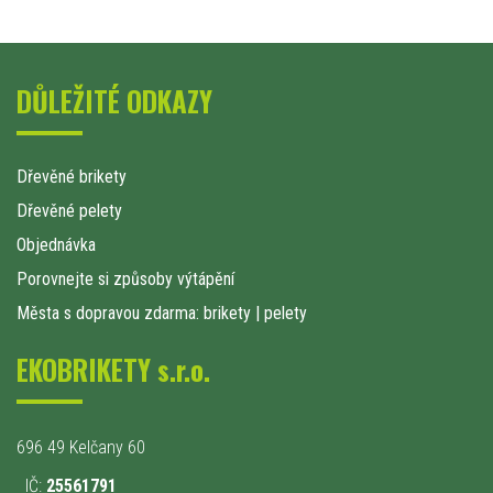
DŮLEŽITÉ ODKAZY
Dřevěné brikety
Dřevěné pelety
Objednávka
Porovnejte si způsoby výtápění
Města s dopravou zdarma: brikety
|
pelety
EKOBRIKETY s.r.o.
696 49 Kelčany 60
IČ:
25561791