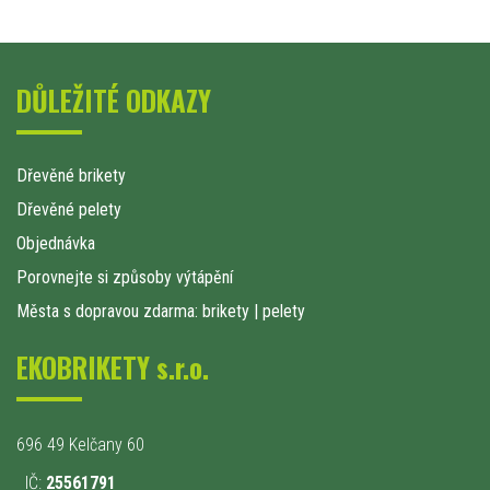
DŮLEŽITÉ ODKAZY
Dřevěné brikety
Dřevěné pelety
Objednávka
Porovnejte si způsoby výtápění
Města s dopravou zdarma: brikety
|
pelety
EKOBRIKETY s.r.o.
696 49 Kelčany 60
IČ:
25561791