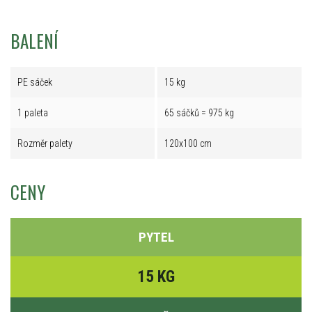
BALENÍ
PE sáček
15 kg
1 paleta
65 sáčků = 975 kg
Rozměr palety
120x100 cm
CENY
PYTEL
15 KG