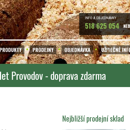
INFO A OBJEDNÁVKY
518 625 054
NE
PRODUKTY
PRODEJNY
OBJEDNÁVKA
UŽITEČNÉ IN
let Provodov - doprava zdarma
Nejbližší prodejní sklad