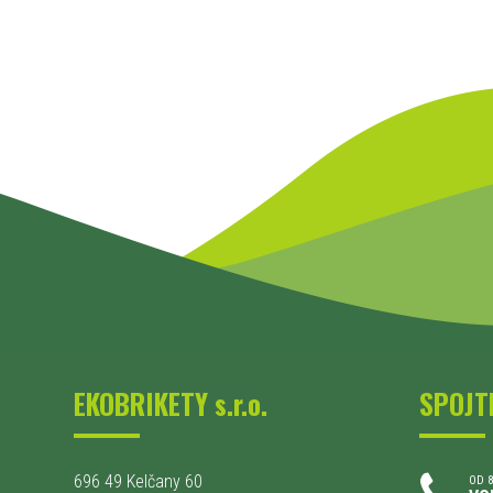
EKOBRIKETY s.r.o.
SPOJT
696 49 Kelčany 60
OD 8