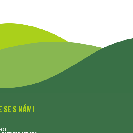
E SE S NÁMI
-15H