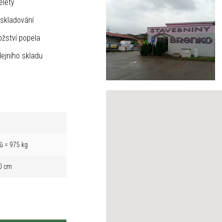
elety
skladování
žství popela
ejního skladu
ů = 975 kg
0 cm