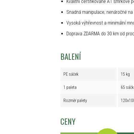
Kvalitní certifikované A1 smrkové p
Snadná manipulace, nenáročné na 
Vysoká výhřevnost a minimální mno
Doprava ZDARMA do 30 km od prod
BALENÍ
PE sáček
15 kg
1 paleta
65 sáčk
Rozměr palety
120x10
CENY