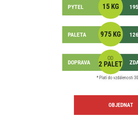
15 KG
PYTEL
195
975 KG
PALETA
126
OD
DOPRAVA
ZD
2 PALET
*
Platí do vzdálenosti 30
OBJEDNAT