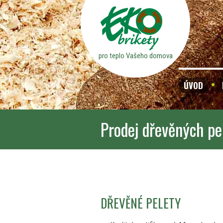
pro teplo Vašeho domova
ÚVOD
Prodej dřevěných pe
DŘEVĚNÉ PELETY