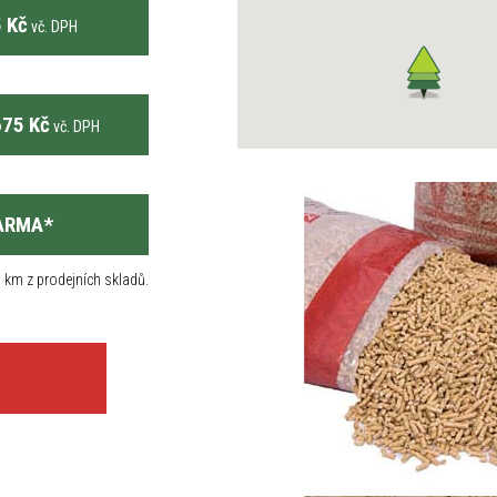
 Kč
vč. DPH
75 Kč
vč. DPH
ARMA
*
 km z prodejních skladů.