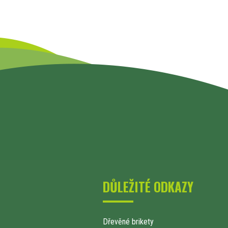
DŮLEŽITÉ ODKAZY
Dřevěné brikety