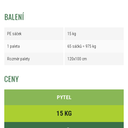
BALENÍ
PE sáček
15 kg
1 paleta
65 sáčků = 975 kg
Rozměr palety
120x100 cm
CENY
PYTEL
15 KG