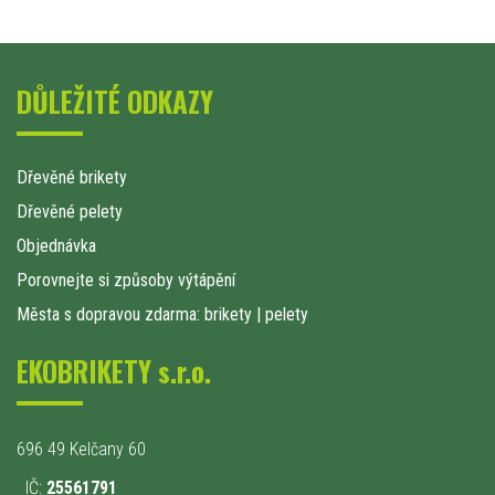
DŮLEŽITÉ ODKAZY
Dřevěné brikety
Dřevěné pelety
Objednávka
Porovnejte si způsoby výtápění
Města s dopravou zdarma: brikety
|
pelety
EKOBRIKETY s.r.o.
696 49 Kelčany 60
IČ:
25561791