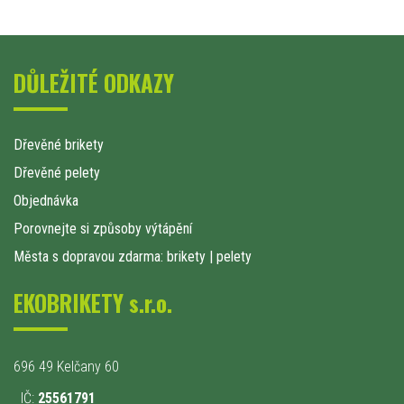
DŮLEŽITÉ ODKAZY
Dřevěné brikety
Dřevěné pelety
Objednávka
Porovnejte si způsoby výtápění
Města s dopravou zdarma: brikety
|
pelety
EKOBRIKETY s.r.o.
696 49 Kelčany 60
IČ:
25561791