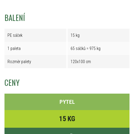
BALENÍ
PE sáček
15 kg
1 paleta
65 sáčků = 975 kg
Rozměr palety
120x100 cm
CENY
PYTEL
15 KG