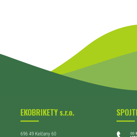
EKOBRIKETY s.r.o.
SPOJT
696 49 Kelčany 60
OD 8