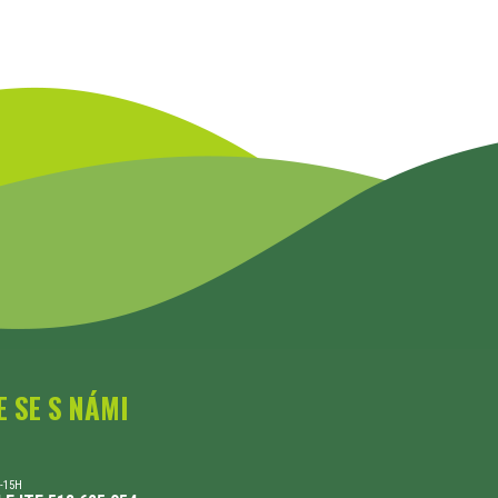
E SE S NÁMI
-15H