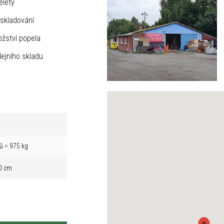
elety
skladování
žství popela
ejního skladu
ů = 975 kg
0 cm