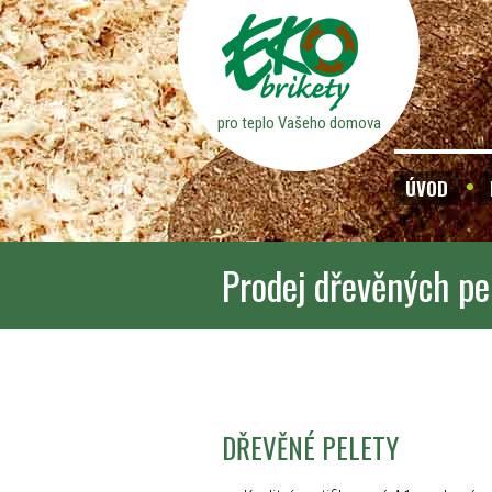
pro teplo Vašeho domova
ÚVOD
Prodej dřevěných pe
DŘEVĚNÉ PELETY