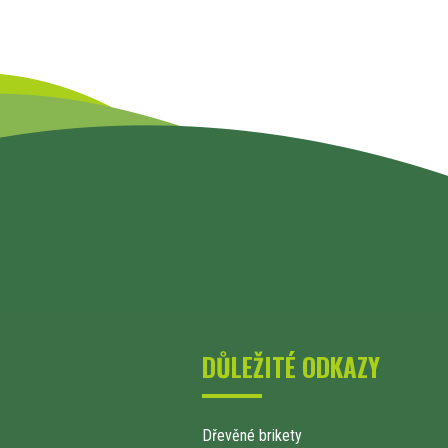
DŮLEŽITÉ ODKAZY
Dřevěné brikety