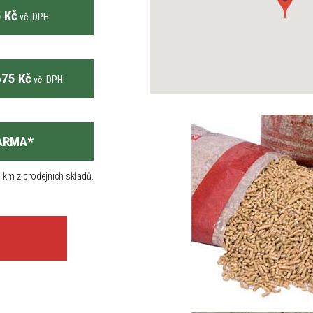
 Kč
vč. DPH
75 Kč
vč. DPH
ARMA
*
 km z prodejních skladů.