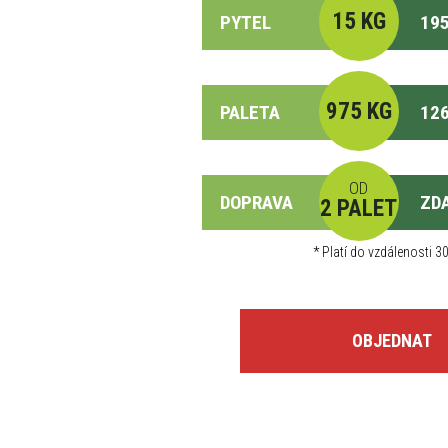
15 KG
PYTEL
195
975 KG
PALETA
126
OD
DOPRAVA
ZD
2 PALET
*
Platí do vzdálenosti 30
OBJEDNAT