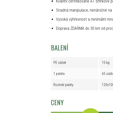
Kvalitní certifikované A1 smrkové p
Snadná manipulace, nenáročné na 
Vysoká výhřevnost a minimální mno
Doprava ZDARMA do 30 km od prod
BALENÍ
PE sáček
15 kg
1 paleta
65 sáčk
Rozměr palety
120x10
CENY