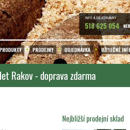
INFO A OBJEDNÁVKY
518 625 054
NE
PRODUKTY
PRODEJNY
OBJEDNÁVKA
UŽITEČNÉ IN
let Rakov - doprava zdarma
Nejbližší prodejní sklad