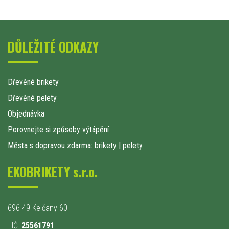
DŮLEŽITÉ ODKAZY
Dřevěné brikety
Dřevěné pelety
Objednávka
Porovnejte si způsoby výtápění
Města s dopravou zdarma: brikety
|
pelety
EKOBRIKETY s.r.o.
696 49 Kelčany 60
IČ:
25561791