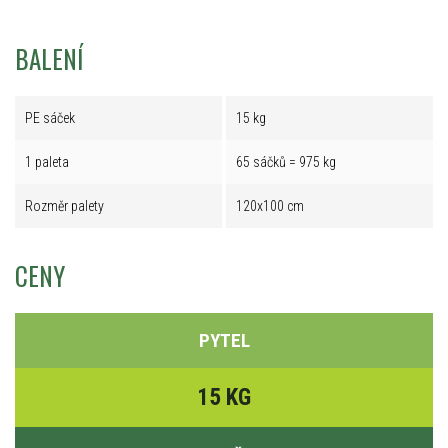
BALENÍ
PE sáček
15 kg
1 paleta
65 sáčků = 975 kg
Rozměr palety
120x100 cm
CENY
PYTEL
15 KG