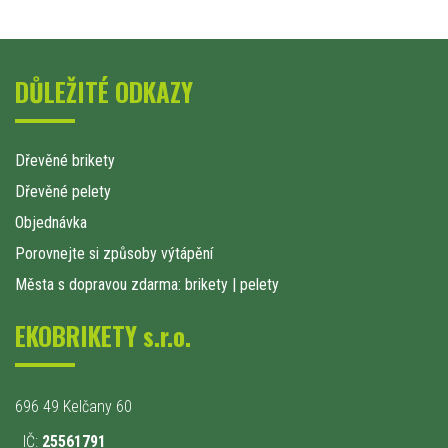
DŮLEŽITÉ ODKAZY
Dřevěné brikety
Dřevěné pelety
Objednávka
Porovnejte si způsoby výtápění
Města s dopravou zdarma: brikety
|
pelety
EKOBRIKETY s.r.o.
696 49 Kelčany 60
IČ:
25561791