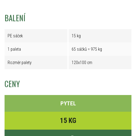
BALENÍ
PE sáček
15 kg
1 paleta
65 sáčků = 975 kg
Rozměr palety
120x100 cm
CENY
PYTEL
15 KG