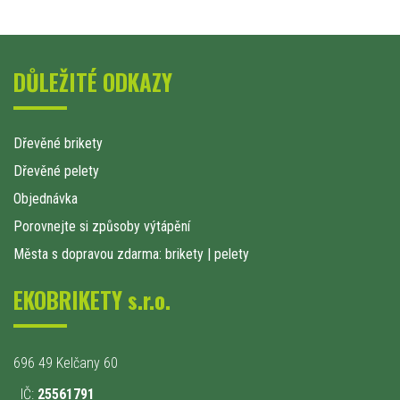
DŮLEŽITÉ ODKAZY
Dřevěné brikety
Dřevěné pelety
Objednávka
Porovnejte si způsoby výtápění
Města s dopravou zdarma: brikety
|
pelety
EKOBRIKETY s.r.o.
696 49 Kelčany 60
IČ:
25561791