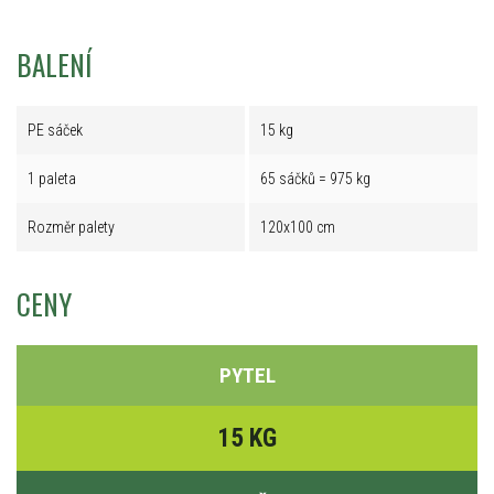
BALENÍ
PE sáček
15 kg
1 paleta
65 sáčků = 975 kg
Rozměr palety
120x100 cm
CENY
PYTEL
15 KG