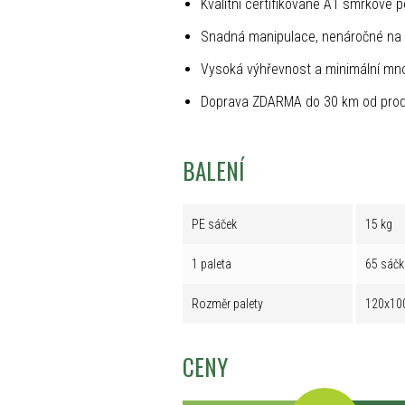
Kvalitní certifikované A1 smrkové p
Snadná manipulace, nenáročné na 
Vysoká výhřevnost a minimální mno
Doprava ZDARMA do 30 km od prod
BALENÍ
PE sáček
15 kg
1 paleta
65 sáčk
Rozměr palety
120x10
CENY