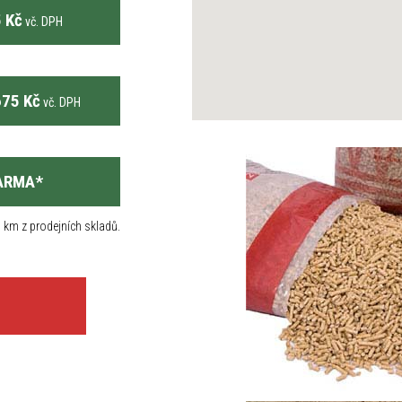
 Kč
vč. DPH
75 Kč
vč. DPH
ARMA
*
 km z prodejních skladů.