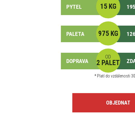
15 KG
PYTEL
195
975 KG
PALETA
126
OD
DOPRAVA
ZD
2 PALET
*
Platí do vzdálenosti 30
OBJEDNAT