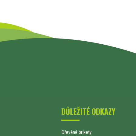
DŮLEŽITÉ ODKAZY
Dřevěné brikety