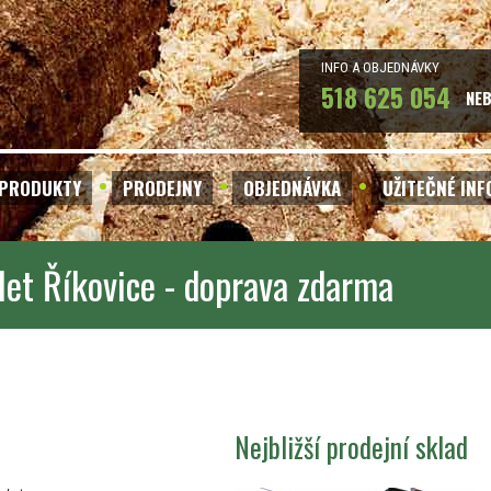
INFO A OBJEDNÁVKY
518 625 054
NE
PRODUKTY
PRODEJNY
OBJEDNÁVKA
UŽITEČNÉ IN
let Říkovice - doprava zdarma
Nejbližší prodejní sklad