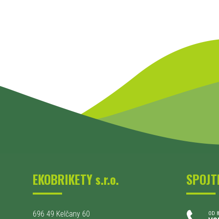
EKOBRIKETY s.r.o.
SPOJT
696 49 Kelčany 60
OD 8