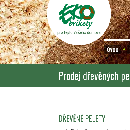
pro teplo Vašeho domova
ÚVOD
Prodej dřevěných pe
DŘEVĚNÉ PELETY