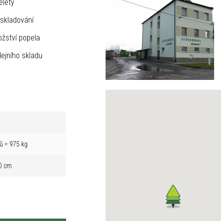
elety
skladování
žství popela
ejního skladu
ů = 975 kg
0 cm