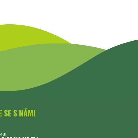
E SE S NÁMI
-15H