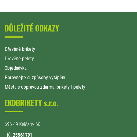
DŮLEŽITÉ ODKAZY
Dřevěné brikety
Dřevěné pelety
Objednávka
Porovnejte si způsoby výtápění
Města s dopravou zdarma: brikety
|
pelety
EKOBRIKETY s.r.o.
696 49 Kelčany 60
IČ:
25561791