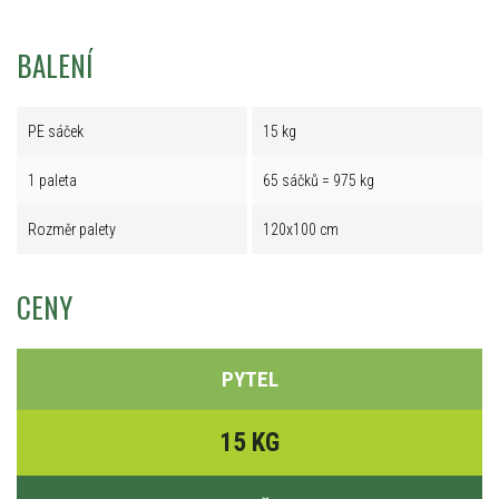
BALENÍ
PE sáček
15 kg
1 paleta
65 sáčků = 975 kg
Rozměr palety
120x100 cm
CENY
PYTEL
15 KG