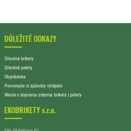
DŮLEŽITÉ ODKAZY
Dřevěné brikety
Dřevěné pelety
Objednávka
Porovnejte si způsoby výtápění
Města s dopravou zdarma: brikety
|
pelety
EKOBRIKETY s.r.o.
696 49 Kelčany 60