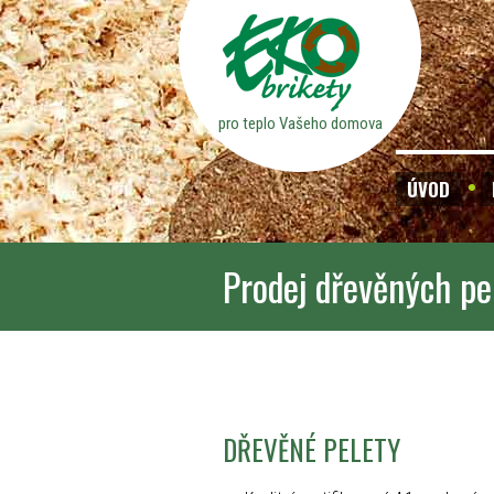
pro teplo Vašeho domova
ÚVOD
Prodej dřevěných pe
DŘEVĚNÉ PELETY