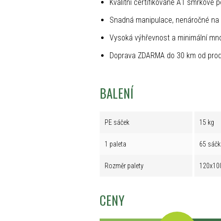
Kvalitní certifikované A1 smrkové p
Snadná manipulace, nenáročné na 
Vysoká výhřevnost a minimální mno
Doprava ZDARMA do 30 km od prod
BALENÍ
PE sáček
15 kg
1 paleta
65 sáčk
Rozměr palety
120x10
CENY