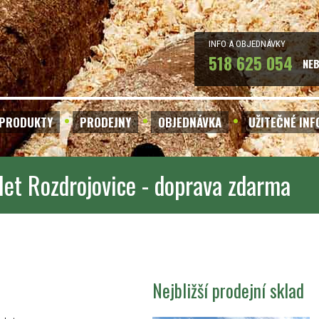
INFO A OBJEDNÁVKY
518 625 054
NE
PRODUKTY
PRODEJNY
OBJEDNÁVKA
UŽITEČNÉ IN
let Rozdrojovice - doprava zdarma
Nejbližší prodejní sklad