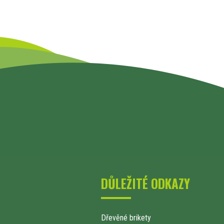
DŮLEŽITÉ ODKAZY
Dřevěné brikety