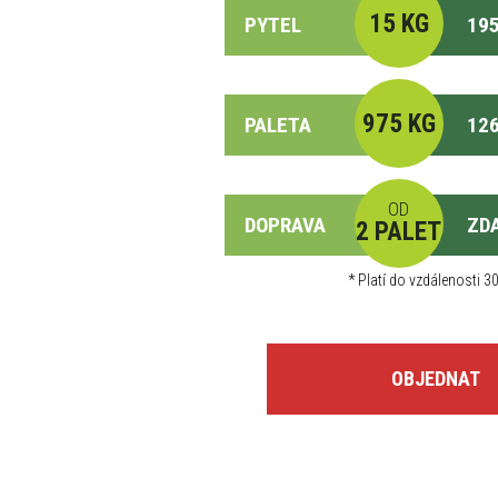
15 KG
PYTEL
195
975 KG
PALETA
126
OD
DOPRAVA
ZD
2 PALET
*
Platí do vzdálenosti 30
OBJEDNAT