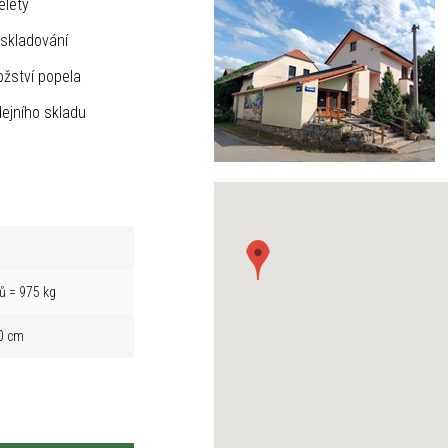
elety
skladování
žství popela
ejního skladu
ů = 975 kg
0 cm