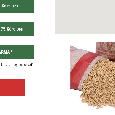
 Kč
vč. DPH
75 Kč
vč. DPH
ARMA
*
 km z prodejních skladů.