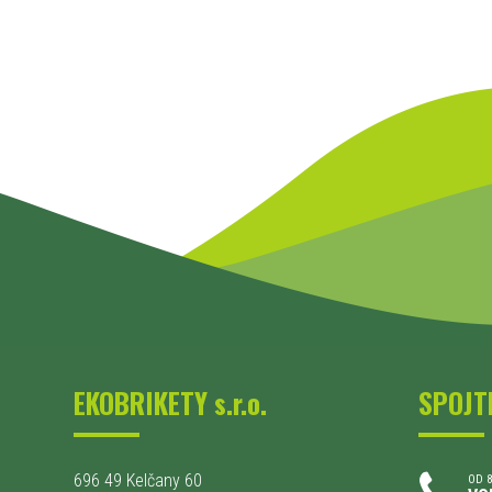
EKOBRIKETY s.r.o.
SPOJT
696 49 Kelčany 60
OD 8