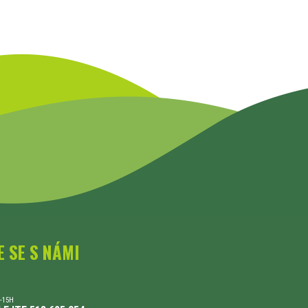
E SE S NÁMI
-15H