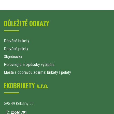
DŮLEŽITÉ ODKAZY
Dřevěné brikety
Dřevěné pelety
Objednávka
Porovnejte si způsoby výtápění
Města s dopravou zdarma: brikety
|
pelety
EKOBRIKETY s.r.o.
696 49 Kelčany 60
IČ:
25561791