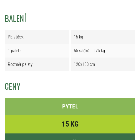
BALENÍ
PE sáček
15 kg
1 paleta
65 sáčků = 975 kg
Rozměr palety
120x100 cm
CENY
PYTEL
15 KG