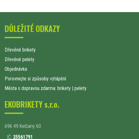
DŮLEŽITÉ ODKAZY
Dřevěné brikety
Dřevěné pelety
Objednávka
Porovnejte si způsoby výtápění
Města s dopravou zdarma: brikety
|
pelety
EKOBRIKETY s.r.o.
696 49 Kelčany 60
IČ:
25561791