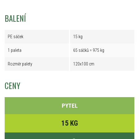
BALENÍ
PE sáček
15 kg
1 paleta
65 sáčků = 975 kg
Rozměr palety
120x100 cm
CENY
PYTEL
15 KG