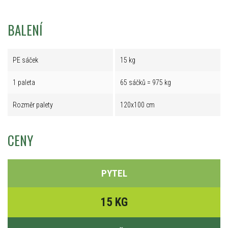
BALENÍ
PE sáček
15 kg
1 paleta
65 sáčků = 975 kg
Rozměr palety
120x100 cm
CENY
PYTEL
15 KG