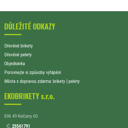
DŮLEŽITÉ ODKAZY
Dřevěné brikety
Dřevěné pelety
Objednávka
Porovnejte si způsoby výtápění
Města s dopravou zdarma: brikety
|
pelety
EKOBRIKETY s.r.o.
696 49 Kelčany 60
IČ:
25561791