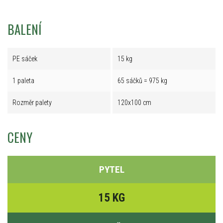
BALENÍ
PE sáček
15 kg
1 paleta
65 sáčků = 975 kg
Rozměr palety
120x100 cm
CENY
PYTEL
15 KG