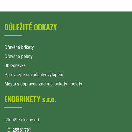
DŮLEŽITÉ ODKAZY
Dřevěné brikety
Dřevěné pelety
Objednávka
Porovnejte si způsoby výtápění
Města s dopravou zdarma: brikety
|
pelety
EKOBRIKETY s.r.o.
696 49 Kelčany 60
IČ:
25561791