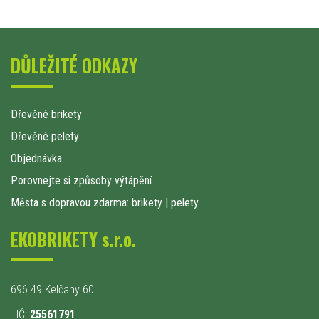
DŮLEŽITÉ ODKAZY
Dřevěné brikety
Dřevěné pelety
Objednávka
Porovnejte si způsoby výtápění
Města s dopravou zdarma: brikety
|
pelety
EKOBRIKETY s.r.o.
696 49 Kelčany 60
IČ:
25561791