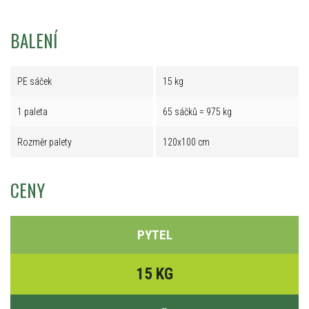
BALENÍ
PE sáček
15 kg
1 paleta
65 sáčků = 975 kg
Rozměr palety
120x100 cm
CENY
PYTEL
15 KG