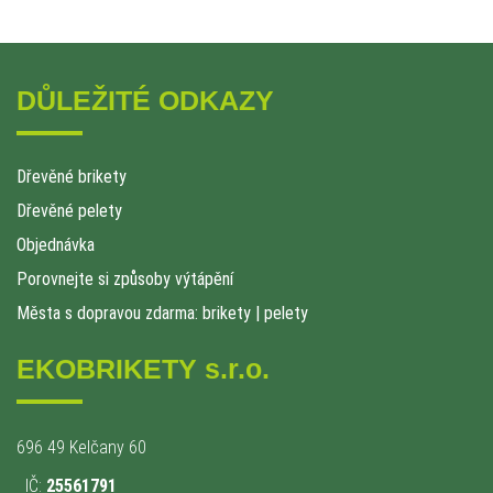
DŮLEŽITÉ ODKAZY
Dřevěné brikety
Dřevěné pelety
Objednávka
Porovnejte si způsoby výtápění
Města s dopravou zdarma: brikety
|
pelety
EKOBRIKETY s.r.o.
696 49 Kelčany 60
IČ:
25561791