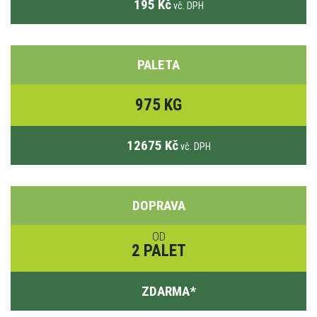
195 Kč
vč. DPH
PALETA
975 KG
12675 Kč
vč. DPH
DOPRAVA
OD
2 PALET
ZDARMA
*