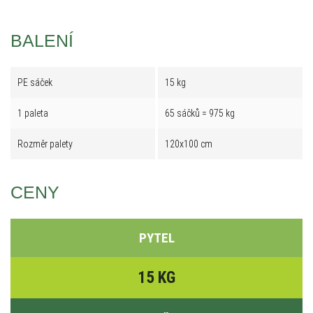
BALENÍ
PE sáček
15 kg
1 paleta
65 sáčků = 975 kg
Rozměr palety
120x100 cm
CENY
PYTEL
15 KG