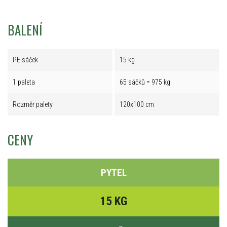
BALENÍ
PE sáček
15 kg
1 paleta
65 sáčků = 975 kg
Rozměr palety
120x100 cm
CENY
PYTEL
15 KG