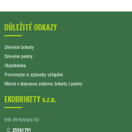
DŮLEŽITÉ ODKAZY
Dřevěné brikety
Dřevěné pelety
Objednávka
Porovnejte si způsoby výtápění
Města s dopravou zdarma: brikety
|
pelety
EKOBRIKETY s.r.o.
696 49 Kelčany 60
IČ:
25561791