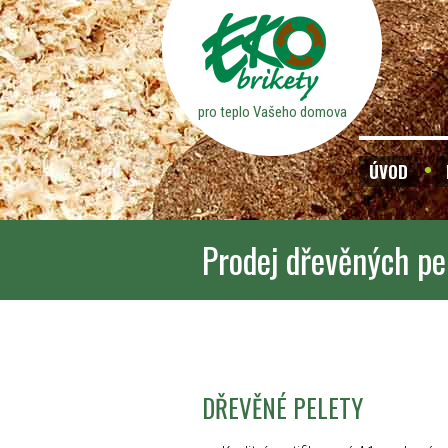
pro teplo Vašeho domova
ÚVOD
Prodej dřevěných pe
DŘEVĚNÉ PELETY