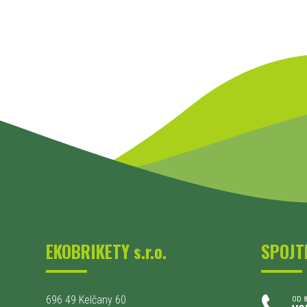
EKOBRIKETY s.r.o.
SPOJT
696 49 Kelčany 60
OD 8