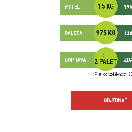
15 KG
PYTEL
195
975 KG
PALETA
126
OD
DOPRAVA
ZD
2 PALET
*
Platí do vzdálenosti 30
OBJEDNAT