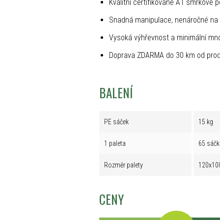
Kvalitní certifikované A1 smrkové p
Snadná manipulace, nenáročné na 
Vysoká výhřevnost a minimální mno
Doprava ZDARMA do 30 km od prod
BALENÍ
PE sáček
15 kg
1 paleta
65 sáčk
Rozměr palety
120x10
CENY