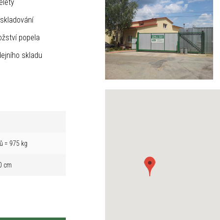
elety
skladování
žství popela
ejního skladu
ů = 975 kg
0 cm