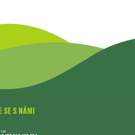
E SE S NÁMI
-15H