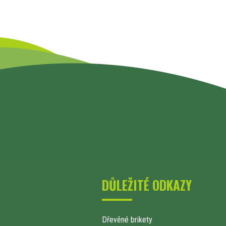
DŮLEŽITÉ ODKAZY
Dřevěné brikety