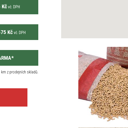
 Kč
vč. DPH
75 Kč
vč. DPH
ARMA
*
 km z prodejních skladů.