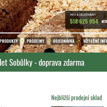
INFO A OBJEDNÁVKY
518 625 054
NE
PRODUKTY
PRODEJNY
OBJEDNÁVKA
UŽITEČNÉ IN
let Sobůlky - doprava zdarma
Nejbližší prodejní sklad