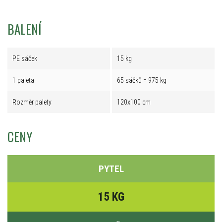
BALENÍ
PE sáček
15 kg
1 paleta
65 sáčků = 975 kg
Rozměr palety
120x100 cm
CENY
PYTEL
15 KG