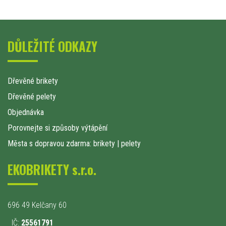
DŮLEŽITÉ ODKAZY
Dřevěné brikety
Dřevěné pelety
Objednávka
Porovnejte si způsoby výtápění
Města s dopravou zdarma: brikety
|
pelety
EKOBRIKETY s.r.o.
696 49 Kelčany 60
IČ:
25561791