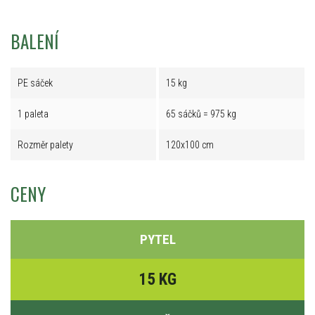
BALENÍ
PE sáček
15 kg
1 paleta
65 sáčků = 975 kg
Rozměr palety
120x100 cm
CENY
PYTEL
15 KG