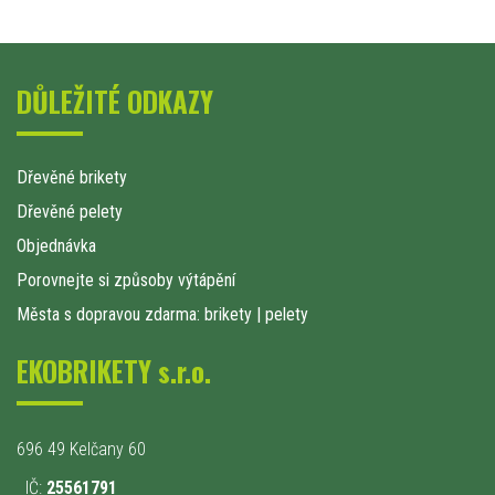
DŮLEŽITÉ ODKAZY
Dřevěné brikety
Dřevěné pelety
Objednávka
Porovnejte si způsoby výtápění
Města s dopravou zdarma: brikety
|
pelety
EKOBRIKETY s.r.o.
696 49 Kelčany 60
IČ:
25561791