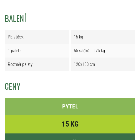
BALENÍ
PE sáček
15 kg
1 paleta
65 sáčků = 975 kg
Rozměr palety
120x100 cm
CENY
PYTEL
15 KG