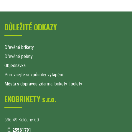
DŮLEŽITÉ ODKAZY
Dřevěné brikety
Dřevěné pelety
Objednávka
Porovnejte si způsoby výtápění
Města s dopravou zdarma: brikety
|
pelety
EKOBRIKETY s.r.o.
696 49 Kelčany 60
IČ:
25561791