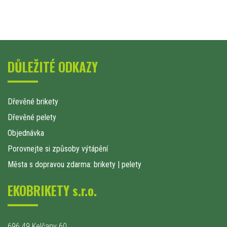
DŮLEŽITÉ ODKAZY
Dřevěné brikety
Dřevěné pelety
Objednávka
Porovnejte si způsoby výtápění
Města s dopravou zdarma: brikety
|
pelety
EKOBRIKETY s.r.o.
696 49 Kelčany 60