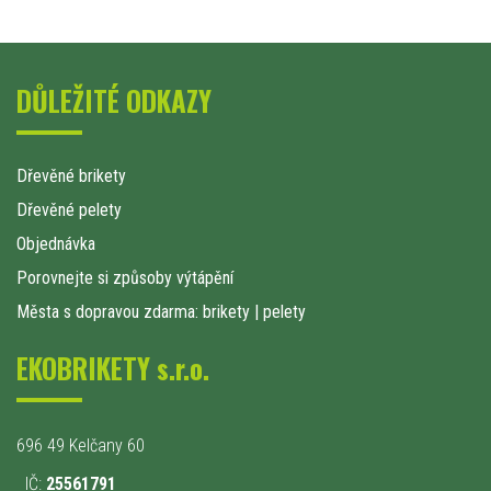
DŮLEŽITÉ ODKAZY
Dřevěné brikety
Dřevěné pelety
Objednávka
Porovnejte si způsoby výtápění
Města s dopravou zdarma: brikety
|
pelety
EKOBRIKETY s.r.o.
696 49 Kelčany 60
IČ:
25561791