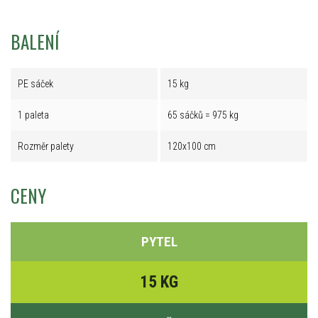
BALENÍ
PE sáček
15 kg
1 paleta
65 sáčků = 975 kg
Rozměr palety
120x100 cm
CENY
PYTEL
15 KG