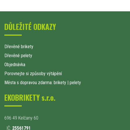
DŮLEŽITÉ ODKAZY
Dřevěné brikety
Dřevěné pelety
Objednávka
Porovnejte si způsoby výtápění
Města s dopravou zdarma: brikety
|
pelety
EKOBRIKETY s.r.o.
696 49 Kelčany 60
IČ:
25561791