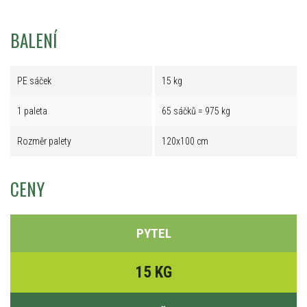
BALENÍ
PE sáček
15 kg
1 paleta
65 sáčků = 975 kg
Rozměr palety
120x100 cm
CENY
PYTEL
15 KG