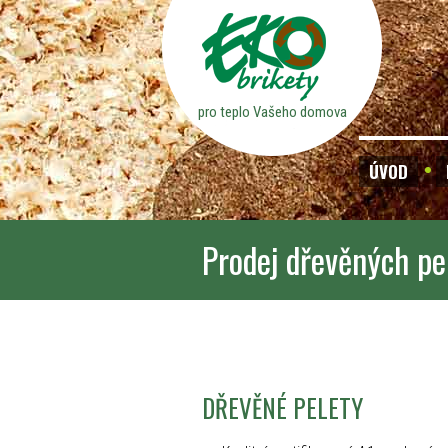
pro teplo Vašeho domova
ÚVOD
Prodej dřevěných pe
DŘEVĚNÉ PELETY