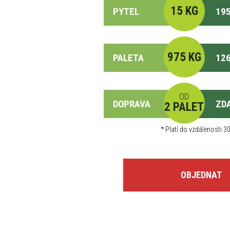
15 KG
PYTEL
195
975 KG
PALETA
126
OD
DOPRAVA
ZD
2 PALET
*
Platí do vzdálenosti 30
OBJEDNAT