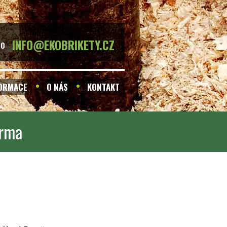
INFO@EKOBRIKETY.CZ
BO
FORMACE
O NÁS
KONTAKT
arma