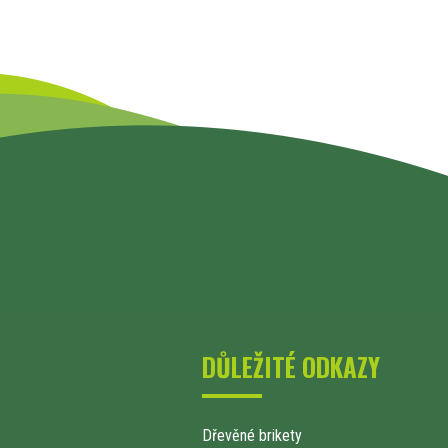
DŮLEŽITÉ ODKAZY
Dřevěné brikety