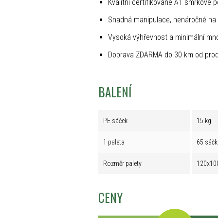
Kvalitní certifikované A1 smrkové p
Snadná manipulace, nenáročné na 
Vysoká výhřevnost a minimální mno
Doprava ZDARMA do 30 km od prod
BALENÍ
PE sáček
15 kg
1 paleta
65 sáčk
Rozměr palety
120x10
CENY