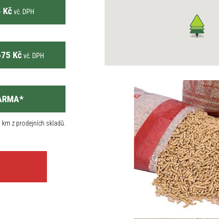
 Kč
vč. DPH
75 Kč
vč. DPH
ARMA
*
 km z prodejních skladů.