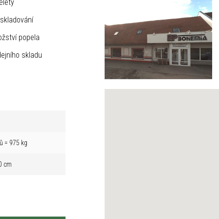
elety
skladování
žství popela
ejního skladu
ů = 975 kg
0 cm