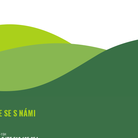
E SE S NÁMI
-15H