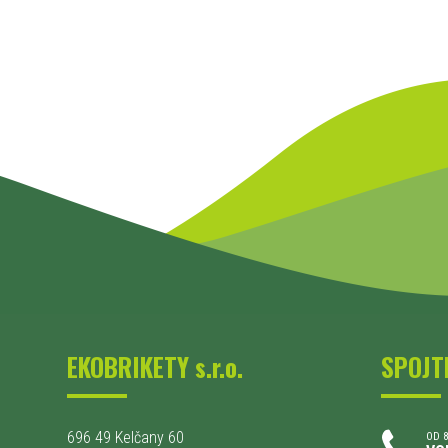
EKOBRIKETY s.r.o.
SPOJT
696 49 Kelčany 60
OD 8