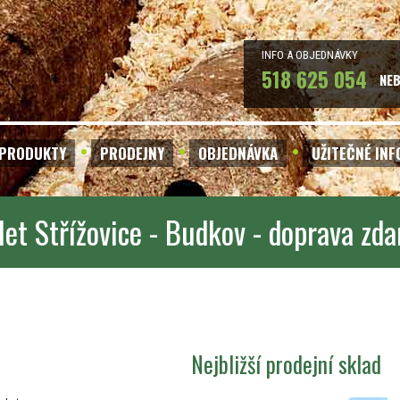
INFO A OBJEDNÁVKY
518 625 054
NE
PRODUKTY
PRODEJNY
OBJEDNÁVKA
UŽITEČNÉ IN
let Střížovice - Budkov - doprava zd
Nejbližší prodejní sklad