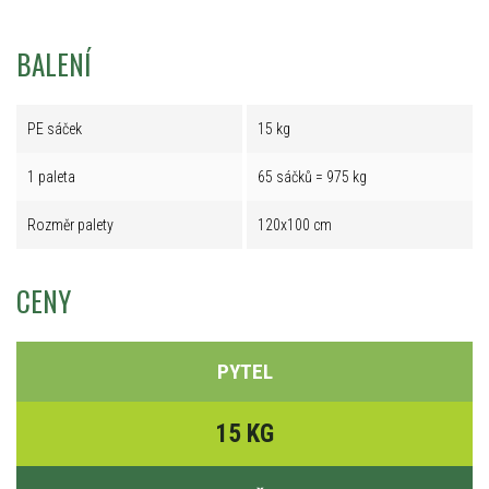
BALENÍ
PE sáček
15 kg
1 paleta
65 sáčků = 975 kg
Rozměr palety
120x100 cm
CENY
PYTEL
15 KG