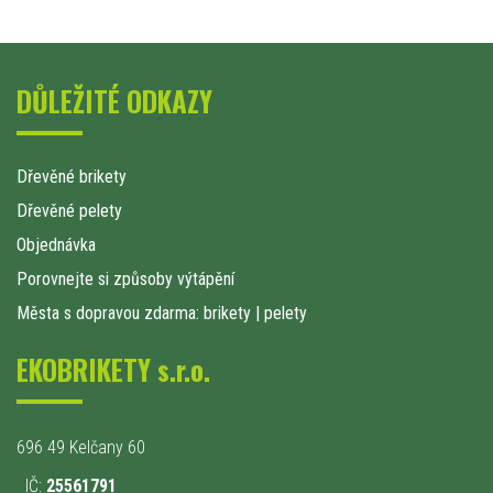
DŮLEŽITÉ ODKAZY
Dřevěné brikety
Dřevěné pelety
Objednávka
Porovnejte si způsoby výtápění
Města s dopravou zdarma: brikety
|
pelety
EKOBRIKETY s.r.o.
696 49 Kelčany 60
IČ:
25561791