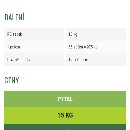
BALENÍ
PE sáček
15 kg
1 paleta
65 sáčků = 975 kg
Rozměr palety
120x100 cm
CENY
PYTEL
15 KG