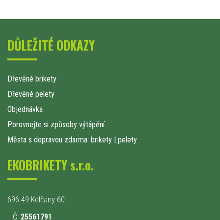
DŮLEŽITÉ ODKAZY
Dřevěné brikety
Dřevěné pelety
Objednávka
Porovnejte si způsoby výtápění
Města s dopravou zdarma: brikety
|
pelety
EKOBRIKETY s.r.o.
696 49 Kelčany 60
IČ:
25561791