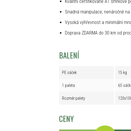
Kvalitní certifikované A1 smrkové p
Snadná manipulace, nenáročné na 
Vysoká výhřevnost a minimální mno
Doprava ZDARMA do 30 km od prod
BALENÍ
PE sáček
15 kg
1 paleta
65 sáčk
Rozměr palety
120x10
CENY