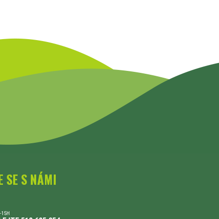
E SE S NÁMI
-15H