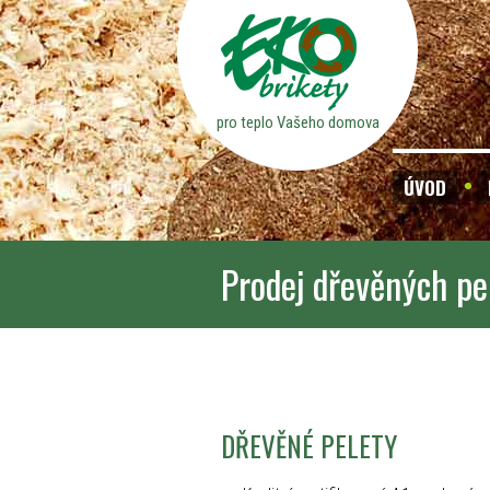
pro teplo Vašeho domova
ÚVOD
Prodej dřevěných pe
DŘEVĚNÉ PELETY