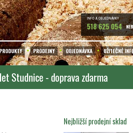
INFO A OBJEDNÁVKY
518 625 054
NE
PRODUKTY
PRODEJNY
OBJEDNÁVKA
UŽITEČNÉ IN
let Studnice - doprava zdarma
Nejbližší prodejní sklad