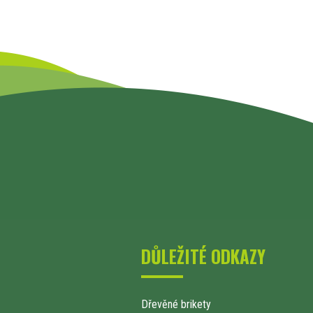
DŮLEŽITÉ ODKAZY
Dřevěné brikety