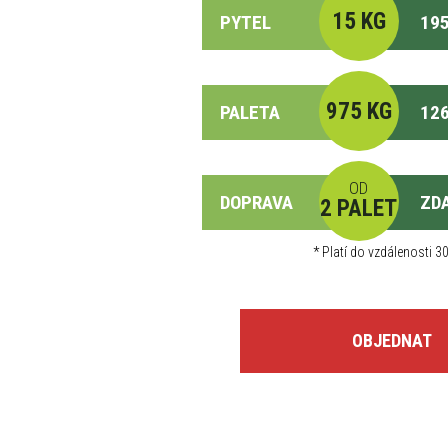
15 KG
PYTEL
195
975 KG
PALETA
126
OD
DOPRAVA
ZD
2 PALET
*
Platí do vzdálenosti 30
OBJEDNAT