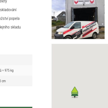
elety
skladování
žství popela
ejního skladu
ů = 975 kg
0 cm