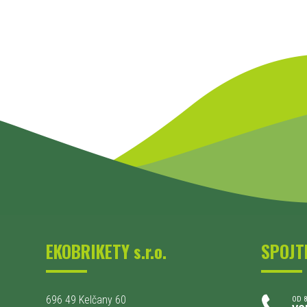
EKOBRIKETY s.r.o.
SPOJT
696 49 Kelčany 60
OD 8