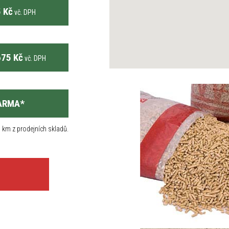
 Kč
vč. DPH
75 Kč
vč. DPH
ARMA
*
 km z prodejních skladů.